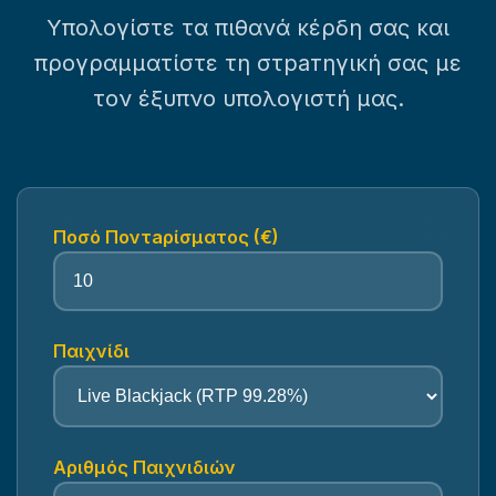
Υπολογίστε τα πιθανά κέρδη σας και
προγραμματίστε τη στратηγική σας με
τον έξυπνο υπολογιστή μας.
Ποσό Ποντaρίσματος (€)
Παιχνίδι
Αριθμός Παιχνιδιών