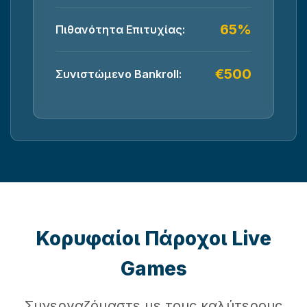
65%
Πιθανότητα Επιτυχίας:
€500
Συνιστώμενο Bankroll:
Κορυφαίοι Πάροχοι Live
Games
Συνεργαζόμαστε με τους καλύτερους