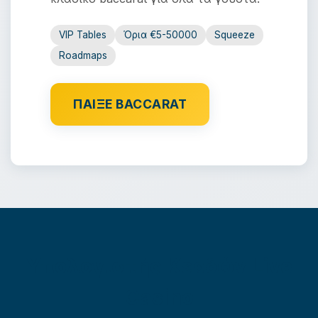
VIP Tables
Όρια €5-50000
Squeeze
Roadmaps
ΠΑΊΞΕ BACCARAT
Υπολογιστής Κερδών Live
Casino