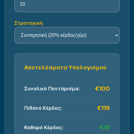
Στρατηγική
Αποτελέσματα Υπολογισμού
€100
Συνολικό Ποντάρισμα:
€119
Πιθανό Κέρδος:
€19
Καθαρό Κέρδος: