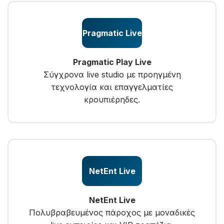
Pragmatic Live
Pragmatic Play Live
Σύγχρονα live studio με προηγμένη
τεχνολογία και επαγγελματίες
κρουπιέρηδες.
NetEnt Live
NetEnt Live
Πολυβραβευμένος πάροχος με μοναδικές