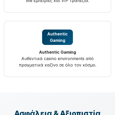
live εμπειρίες και VIP τραπέζια.
Authentic
Gaming
Authentic Gaming
Αυθεντικά casino environments από
πραγματικά καζίνο σε όλο τον κόσμο.
Ασφάλεια & Αξιοπιστία