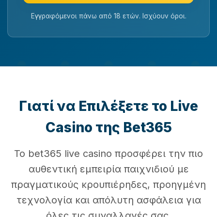
Εγγραφόμενοι πάνω από 18 ετών. Ισχύουν όροι.
Γιατί να Επιλέξετε το Live
Casino της Bet365
Το bet365 live casino προσφέρει την πιο
αυθεντική εμπειρία παιχνιδιού με
πραγματικούς κρουπιέρηδες, προηγμένη
τεχνολογία και απόλυτη ασφάλεια για
όλες τις συναλλαγές σας.