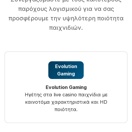
παρόχους λογισμικού για να σας
προσφέρουμε την υψηλότερη ποιότητα
παιχνιδιών.
Evolution
Gaming
Evolution Gaming
Ηγέτης στα live casino παιχνίδια με
καινοτόμα χαρακτηριστικά και HD
ποιότητα.